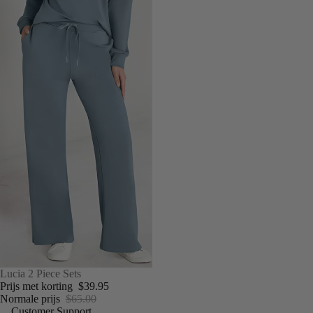
UITVERKOOP
Lucia 2 Piece Sets
Prijs met korting
$39.95
Normale prijs
$65.00
Customer Support