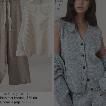
Jacket
Three-
Piece
Set
UITVERKOOP
Juno Classy Jacket
Prijs met korting
$59.00
Normale prijs
$118.00