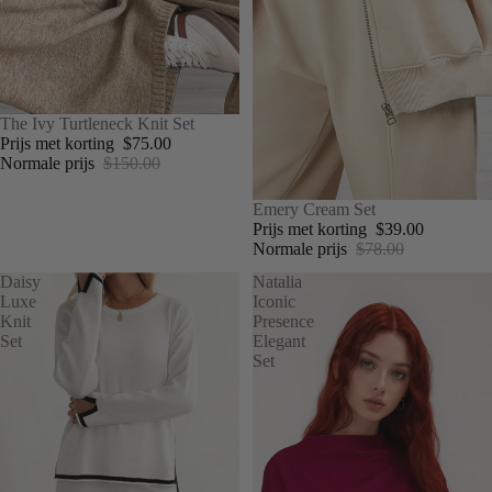
UITVERKOOP
The Ivy Turtleneck Knit Set
Prijs met korting
$75.00
Normale prijs
$150.00
UITVERKOOP
Emery Cream Set
Prijs met korting
$39.00
Normale prijs
$78.00
Daisy
Natalia
Luxe
Iconic
Knit
Presence
Set
Elegant
Set