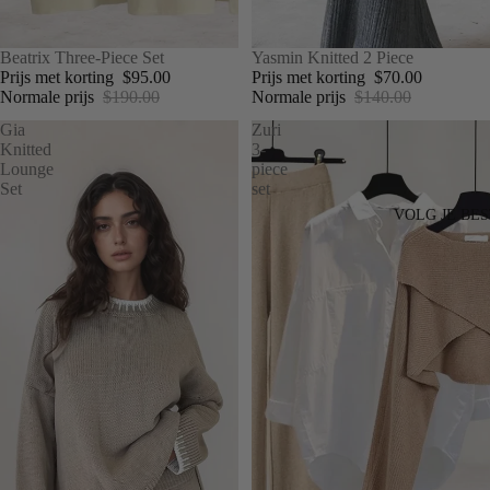
UITVERKOOP
Beatrix Three-Piece Set
UITVERKOOP
Yasmin Knitted 2 Piece
Prijs met korting
$95.00
Prijs met korting
$70.00
Normale prijs
$190.00
Normale prijs
$140.00
Gia
Zuri
Knitted
3-
Lounge
piece
Set
set
VOLG JE BE