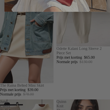
UITVERKOOP
Odette Kalani Long Sleeve 2
Piece Set
Prijs met korting
$65.00
Normale prijs
$130.00
UITVERKOOP
The Raina Belted Mini Skirt
Prijs met korting
$39.00
Normale prijs
$78.00
Juno
Quinn
Classy
Knit