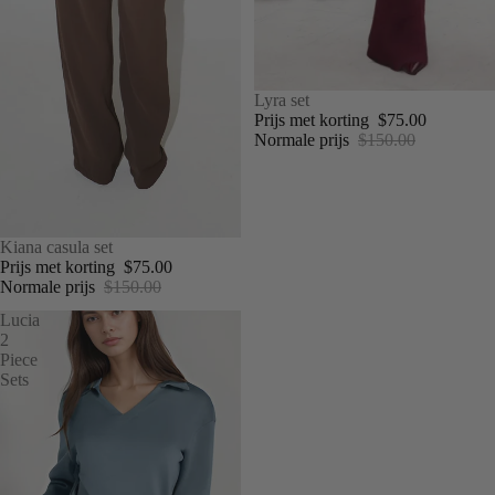
UITVERKOOP
Lyra set
Prijs met korting
$75.00
Normale prijs
$150.00
UITVERKOOP
Kiana casula set
Prijs met korting
$75.00
Normale prijs
$150.00
Lucia
2
Piece
Sets