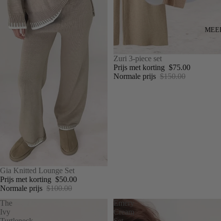
MEE
UITVERKOOP
Zuri 3-piece set
Prijs met korting
$75.00
Normale prijs
$150.00
UITVERKOOP
Gia Knitted Lounge Set
Prijs met korting
$50.00
Normale prijs
$100.00
The
Emery
Ivy
Cream
Turtleneck
Set