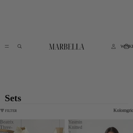
WINK
Sets
Kolomgri
FILTER
Beatrix
Yasmin
Three-
Knitted
Piece
2