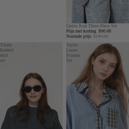
UITVERKOOP
Quinn Knit Three-Piece Set
Prijs met korting
$90.00
Normale prijs
$180.00
Trinity
Taylor
Knitted
Loose
skirt
Pyjama
set
Set