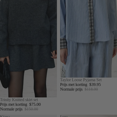
UITVERKOOP
Taylor Loose Pyjama Set
Prijs met korting
$39.95
Normale prijs
$118.00
UITVERKOOP
Trinity Knitted skirt set
Prijs met korting
$75.00
Normale prijs
$150.00
Kiana
Lyra