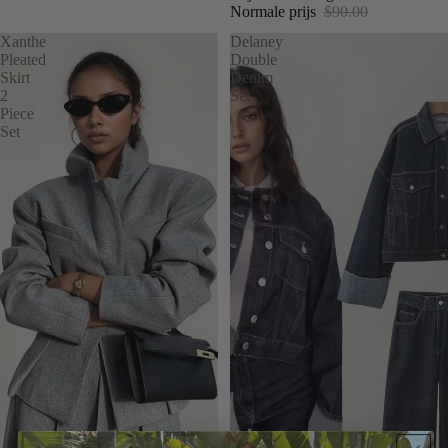
Normale prijs
$90.00
Xanthe
Delaney
Pleated
Double
Skirt
Denim
2
Set
Piece
Set