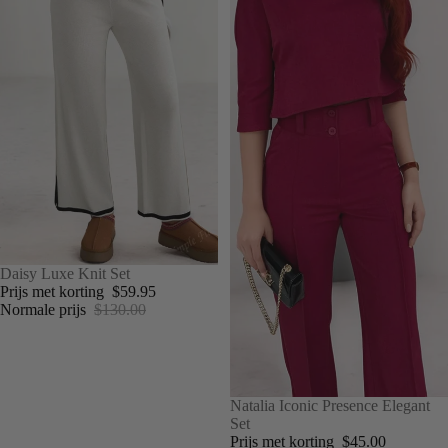
UITVERKOOP
Daisy Luxe Knit Set
Prijs met korting
$59.95
Normale prijs
$130.00
UITVERKOOP
Natalia Iconic Presence Elegant
Set
Prijs met korting
$45.00